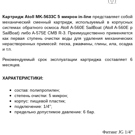
(0)
Картридж Atoll MK-5633C 5 микрон in-line
представляет собой
механический сменный картридж, используемый в корпусных
системах обратного осмоса Atoll A-560E SailBoat (Atoll A-560E р
SailBoat) либо А-575E CMB R-3. Преимущественно применяется
как первая ступень очистки воды для удаления механических
нерастворенных примесей: песка, ржавчины, глины, ила, осадка
и т.п.
Рекомендуемый срок эксплуатации картриджа составляет 6
месяцев.
ХАРАКТЕРИСТИКИ
:
состав: полипропилен;
степень очистки: 5 микрон;
корпус: пищевой пластик;
подключение: 1/4";
предельно допустимое давление: 6 бар.
Фитинг JG 1/4"