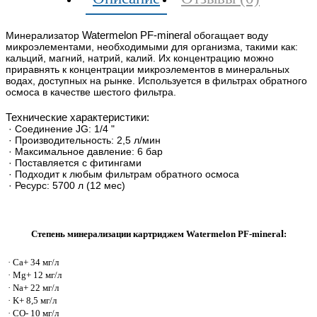
Watermelon PF-mineral
Минерализатор
обогащает воду
микроэлементами, необходимыми для организма, такими как:
кальций, магний, натрий, калий. Их концентрацию можно
приравнять к концентрации микроэлементов в минеральных
водах, доступных на рынке. Используется в фильтрах обратного
осмоса в качестве шестого фильтра.
Технические характеристики:
· Соединение JG: 1/4 "
· Производительность: 2,5 л/мин
· Максимальное давление: 6 бар
· Поставляется с фитингами
· Подходит к любым фильтрам обратного осмоса
· Ресурс: 5700 л (12 мес)
l
Степень минерализации картриджем Watermelon PF-minera
:
· Ca+ 34 мг/л
· Mg+ 12 мг/л
· Na+ 22 мг/л
· K+ 8,5 мг/л
· CO- 10 мг/л