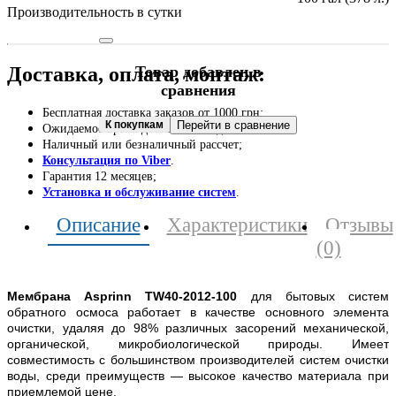
Производительность в сутки
Товар добавлен в
Доставка, оплата, монтаж:
сравнения
Бесплатная доставка заказов от 1000 грн;
К покупкам
Перейти в сравнение
Ожидаемое время доставки: 1-2 дня;
Наличный или безналичный рассчет;
Консультация по Viber
.
Гарантия 12 месяцев;
Установка и обслуживание систем
.
Описание
Характеристики
Отзывы
(0)
Мембрана Asprinn TW40-2012-100
для бытовых систем
обратного осмоса работает в качестве основного элемента
очистки, удаляя до 98% различных засорений механической,
органической, микробиологической природы. Имеет
совместимость с большинством производителей систем очистки
воды, среди преимуществ — высокое качество материала при
приемлемой цене.