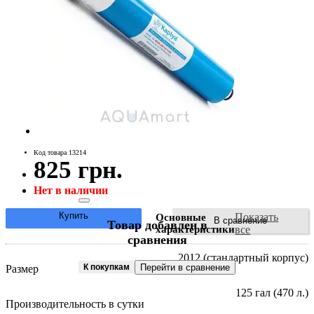
Код товара 13214
825 грн.
Нет в наличии
Купить
Показать
Основные
В сравнение
Товар добавлен в
характеристики
все
сравнения
2012 (стандартный корпус)
К покупкам
Перейти в сравнение
Размер
125 гал (470 л.)
Производительность в сутки