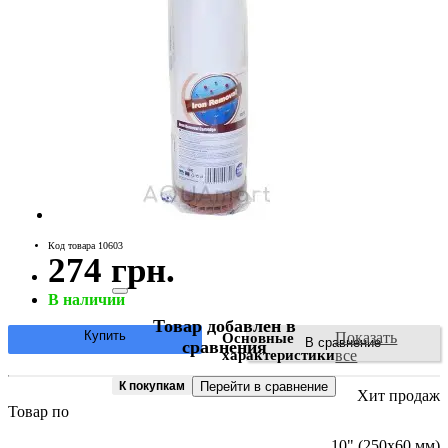
Код товара 10603
274 грн.
В наличии
Товар добавлен в
Купить
Показать
Основные
В сравнение
сравнения
характеристики
все
К покупкам
Перейти в сравнение
Хит продаж
Товар по
10" (250х60 мм)