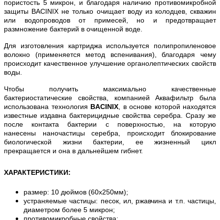
пористость 5 микрон, и благодаря наличию противомикробной
защиты BACINIX не только очищает воду из колодцев, скважин
или водопроводов от примесей, но и предотвращает
размножение бактерий в очищенной воде.
Для изготовления картриджа используется полипропиленовое
волокно (применяется метод вспенивания), благодаря чему
происходит качественное улучшение органолептических свойств
воды.
Чтобы получить максимально качественные
бактериостатические свойства, компанией Аквафильтр была
использована технология
BACINIX
, в основе которой находятся
известные издавна бактерицидные свойства серебра. Сразу же
после контакта бактерии с поверхностью, на которую
нанесены наночастицы серебра, происходит блокирование
биологической жизни бактерии, ее жизненный цикл
прекращается и она в дальнейшем гибнет.
ХАРАКТЕРИСТИКИ:
размер: 10 дюймов (60х250мм);
устраняемые частицы: песок, ил, ржавчина и т.п. частицы,
диаметром более 5 микрон;
противомикробные свойства;