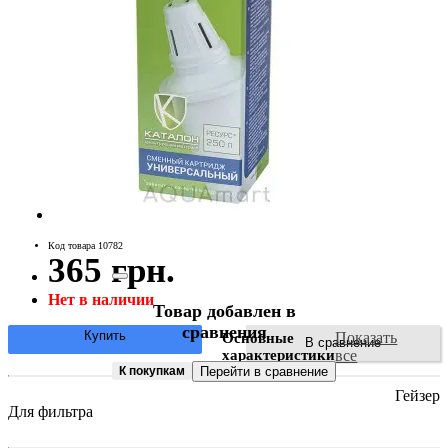
Код товара 10782
365 грн.
Нет в наличии
Товар добавлен в
сравнения
Купить
Показать
Основные
В сравнение
характеристики
все
К покупкам
Перейти в сравнение
Гейзер
Для фильтра