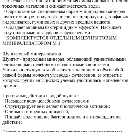
· Высокоэффективная ионообменная смола очищает от ионов
токсичных металлов и снижает жесткость воды.
· Обработанный специальным образом природный минерал
шунгит очищает воду от фенолов, нефтепродуктов, торфяных
гидролизатов, гуминовых и других вредных веществ.
· Обладает мощным бактерицидным эффектом. Насыщает
воду полезными для здоровья фуллеренами.
· КОМПЛЕКТУЕТСЯ ОТДЕЛЬНЫМ ШУНГИТОВЫМ
МИНЕРАЛИЗАТОРОМ М-1.
Шунгитовый минерализатор
Шунгит - природный минерал, обладающий удивительными
очищающими, целебными и защитными свойствами.
Уникальность шунгита объясняется наличием в нём особой,
редкой формы молекул углерода - фуллеренов, за открытие
которых группа английских учёных удостоилась Нобелевской
премии.
При взаимодействии с водой шунгит:
· Насыщает воду целебными фуллеренами;
· Структурирует её и делает биологически активной;
· Очищает от вредных примесей;
· Придаёт воде мощное бактерицидное и антиоксидантное
действие;