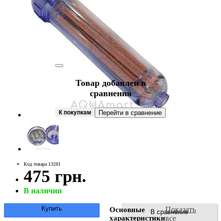
Товар добавлен в
сравнения
К покупкам
Перейти в сравнение
Код товара 13281
475 грн.
В наличии
Купить
Показать
Основные
В сравнение
характеристики
все