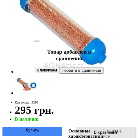
Товар добавлен в
сравнения
К покупкам
Перейти в сравнение
Код товара 13280
295 грн.
В наличии
Купить
Показать
Основные
В сравнение
характеристики
все