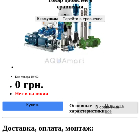
Товар добавлен в
сравнения
К покупкам
Перейти в сравнение
Код товара 10462
0 грн.
Нет в наличии
Купить
Показать
Основные
В сравнение
характеристики
все
Доставка, оплата, монтаж: