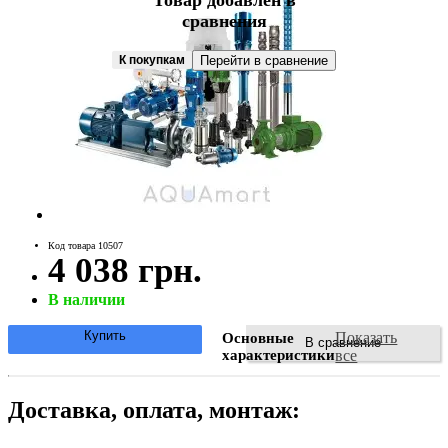
Товар добавлен в
сравнения
К покупкам
Перейти в сравнение
Код товара 10507
4 038 грн.
В наличии
Купить
Показать
Основные
В сравнение
характеристики
все
Доставка, оплата, монтаж: