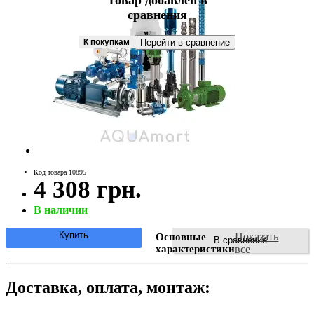
Товар добавлен в
сравнения
К покупкам
Перейти в сравнение
Код товара 10895
4 308 грн.
В наличии
Купить
Показать
Основные
В сравнение
характеристики
все
Доставка, оплата, монтаж: