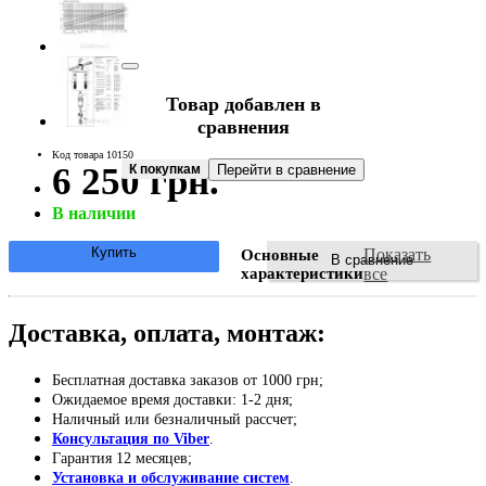
Товар добавлен в
сравнения
Код товара 10150
6 250 грн.
К покупкам
Перейти в сравнение
В наличии
Купить
Показать
Основные
В сравнение
характеристики
все
Доставка, оплата, монтаж:
Бесплатная доставка заказов от 1000 грн;
Ожидаемое время доставки: 1-2 дня;
Наличный или безналичный рассчет;
Консультация по Viber
.
Гарантия 12 месяцев;
Установка и обслуживание систем
.