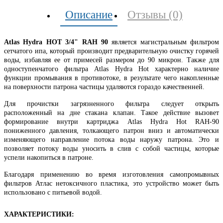
Описание
Отзывы (0)
Atlas Hydra HOT 3/4" RAH 90
является магистральным фильтром
сетчатого ипа, который производит предварительную очистку горячей
воды, избавляя ее от примесей размером до 90 микрон. Также для
одноступенчатого фильтра Atlas Hydra Hot характерно наличие
функции промывания в противотоке, в результате чего накопленные
на поверхности патрона частицы удаляются гораздо качественней.
Для прочистки загрязненного фильтра следует открыть
расположенный на дне стакана клапан. Такое действие вызовет
формирование внутри картриджа Atlas Hydra Hot RAH-90
пониженного давления, толкающего патрон вниз и автоматически
изменяющего направление потока воды наружу патрона. Это и
позволяет потоку воды уносить в слив с собой частицы, которые
успели накопиться в патроне.
Благодаря применению во время изготовления самопромывных
фильтров Атлас нетоксичного пластика, это устройство может быть
использовано с питьевой водой.
ХАРАКТЕРИСТИКИ: