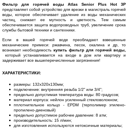
Фильтр для горячей воды Atlas Senior Plus Hot 3P
представляет собой устройство для врезки в магистраль горячей
воды, которое обеспечивает удаление из воды механических
частиц, снижает ее мутность и цветность. Тем самым
обеспечивается защита водопроводных труб, увеличение срока
службы бытовой техники и сантехники.
Если в вашей горячей воде преобладают взвешенные
механические примеси: ржавчина, песок, окалина и др, то
возникает необходимость
купить фильтр для горячей воды,
который устанавливается на входе в дом или квартиру и
задерживает все вышеперечисленные загрязнения!
ХАРАКТЕРИСТИКИ:
размеры: 132х320х130мм;
подключение: внутренняя резьба 1/2" или 3/4";
предельно допустимая температура воды: 80 градусов;
материал корпуса: нейлон усиленный стекловолокном;
пплотнительное кольцо - EPDM (терполимер этилено-
пропилено-диеновый)
предельно допустимое рабочее давление: 8 атм;
производительность: 15 л/мин;
для изготовления используются нетоксичные материалы;