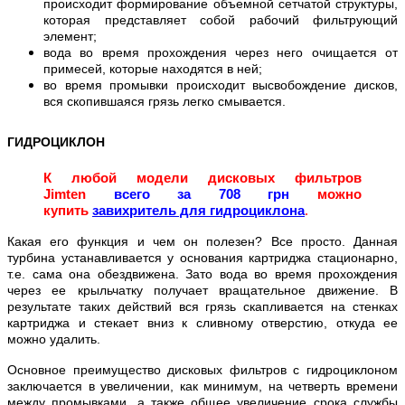
происходит формирование объемной сетчатой структуры,
которая представляет собой рабочий фильтрующий
элемент;
вода во время прохождения через него очищается от
примесей, которые находятся в ней;
во время промывки происходит высвобождение дисков,
вся скопившаяся грязь легко смывается.
ГИДРОЦИКЛОН
К любой модели дисковых фильтров
Jimten
всего за 708 грн
можно
купить
завихритель для гидроциклона
.
Какая его функция и чем он полезен? Все просто. Данная
турбина устанавливается у основания картриджа стационарно,
т.е. сама она обездвижена. Зато вода во время прохождения
через ее крыльчатку получает вращательное движение. В
результате таких действий вся грязь скапливается на стенках
картриджа и стекает вниз к сливному отверстию, откуда ее
можно удалить.
Основное преимущество дисковых фильтров с гидроциклоном
заключается в увеличении, как минимум, на четверть времени
между промывками, а также общее увеличение срока службы