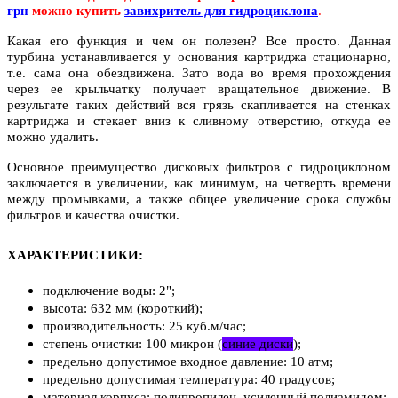
грн
можно купить
завихритель для гидроциклона
.
Какая его функция и чем он полезен? Все просто. Данная
турбина устанавливается у основания картриджа стационарно,
т.е. сама она обездвижена. Зато вода во время прохождения
через ее крыльчатку получает вращательное движение. В
результате таких действий вся грязь скапливается на стенках
картриджа и стекает вниз к сливному отверстию, откуда ее
можно удалить.
Основное преимущество дисковых фильтров с гидроциклоном
заключается в увеличении, как минимум, на четверть времени
между промывками, а также общее увеличение срока службы
фильтров и качества очистки.
ХАРАКТЕРИСТИКИ:
подключение воды: 2";
высота: 632 мм (короткий);
производительность: 25 куб.м/час;
степень очистки: 100 микрон (
синие диски
);
предельно допустимое входное давление: 10 атм;
предельно допустимая температура: 40 градусов;
материал корпуса: полипропилен, усиленный полиамидом;