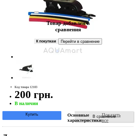
Товар добавлен в
сравнения
К покупкам
Перейти в сравнение
Код товара 12183
200 грн.
В наличии
Купить
Показать
Основные
В сравнение
характеристики
все