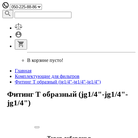
В корзине пусто!
Главная
Комплектующие для фильтров
Фитинг T образный (jg1/4"-jg1/4"-jg1/4")
Фитинг T образный (jg1/4"-jg1/4"-
jg1/4")