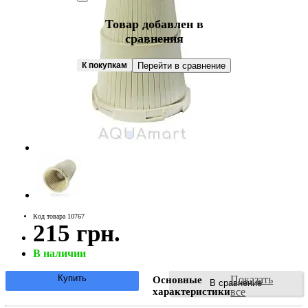
Товар добавлен в
сравнения
К покупкам
Перейти в сравнение
Код товара 10767
215 грн.
В наличии
Купить
Показать
Основные
В сравнение
характеристики
все