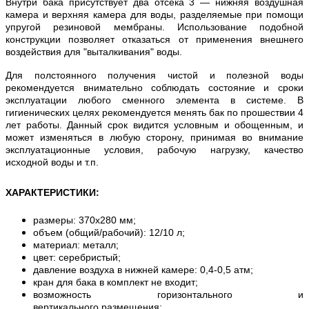
Внутри бака присутствует два отсека 3 — нижняя воздушная
камера и верхняя камера для воды, разделяемые при помощи
упругой резиновой мембраны. Использование подобной
конструкции позволяет отказаться от применения внешнего
воздействия для "выталкивания" воды.
Для полстоянного получения чистой и полезной воды
рекомендуется внимательно соблюдать состояние и сроки
эксплуатации любого сменного элемента в системе. В
гигиенических целях рекомендуется менять бак по прошествии 4
лет работы. Данный срок видится условным и обощенным, и
может изменяться в любую сторону, принимая во внимание
эксплуатационные условия, рабочую нагрузку, качество
исходной воды и т.п.
ХАРАКТЕРИСТИКИ
:
размеры: 370х280 мм;
объем (общий/рабочий): 12/10 л;
материал: металл;
цвет: серебристый;
давление воздуха в нижней камере: 0,4-0,5 атм;
кран для бака в комплект не входит;
возможность горизонтального и
вертикального размещения;