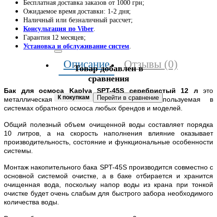
Бесплатная доставка заказов от 1000 грн;
Ожидаемое время доставки: 1-2 дня;
Наличный или безналичный рассчет;
Консультация по Viber
.
Гарантия 12 месяцев;
Установка и обслуживание систем
.
Описание
Отзывы (0)
Товар добавлен в
сравнения
Бак для осмоса Kaplya SPT-45S серебристый 12 л
это
К покупкам
Перейти в сравнение
металлическая накопительная емкость, используемая в
системах обратного осмоса любых брендов и моделей.
Общий полезный объем очищенной воды составляет порядка
10 литров, а на скорость наполнения влияние оказывает
производительность, состояние и функциональные особенности
системы.
Монтаж накопительного бака SPT-45S производится совместно с
основной системой очистке, а в баке отбирается и хранится
очищенная вода, поскольку напор воды из крана при тонкой
очистке будет очень слабым для быстрого забора необходимого
количества воды.