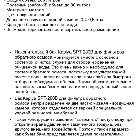
· Полезный (рабочий) объем: до 90 литров
· Материал: металл
· Цвет покрытия: синий
· Давление воздуха в нижней камере: 0,4-0,5 атм
· Кран для бака в комплект не входит
· Возможно горизонтальное и вертикальное размещение
Накопительный бак Kaplya SPT-280B для фильтров
обратного осмоса
монтируется вместе с основной
системой очистки, служит для отбора и хранения
очищенной воды. Это очень важно и необходимо для
систем обратного осмоса, поскольку при ультратонкой
очистке воды напор из крана слишком слаб для быстрого
отбора необходимого объема. Таким образом, система с
накопительным баком всегда имеет определенный запас
чистой воды.
SPT-280B
Бак Kaplya
для фильтра обратного
осмоса внутри разделен на две части: нижняя - воздушная
камера, которая отделяется от верхней специальной
упругой резиновой мембраной.
Такая конструкция позволяет "вытеснять" чистую воду при
открытии крана давлением закаченного воздуха, без
другого внешнего воздействия. Поэтому такой параметр
как объем бака представляется двумя показателями: