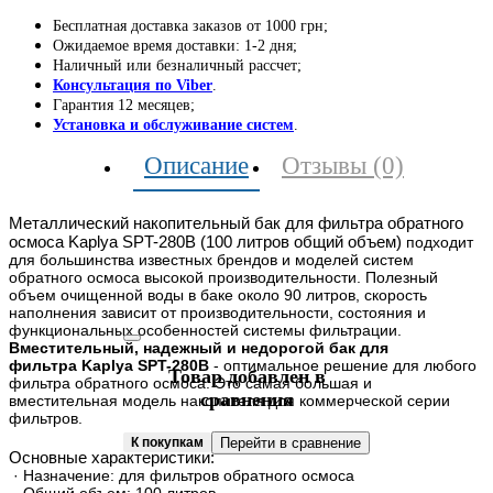
Бесплатная доставка заказов от 1000 грн;
Ожидаемое время доставки: 1-2 дня;
Наличный или безналичный рассчет;
Консультация по Viber
.
Гарантия 12 месяцев;
Установка и обслуживание систем
.
Описание
Отзывы (0)
Металлический накопительный бак для фильтра обратного
осмоса Kaplya SPT-280B (100 литров общий объем)
подходит
для большинства известных брендов и моделей систем
обратного осмоса высокой производительности. Полезный
объем очищенной воды в баке около 90 литров, скорость
наполнения зависит от производительности, состояния и
функциональных особенностей системы фильтрации.
Вместительный, надежный и недорогой бак для
фильтра Kaplya SPT-280B
- оптимальное решение для любого
Товар добавлен в
фильтра обратного осмоса. Это самая большая и
сравнения
вместительная модель накопителя для коммерческой серии
фильтров.
К покупкам
Перейти в сравнение
Основные характеристики:
· Назначение: для фильтров обратного осмоса
· Общий объем: 100 литров