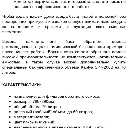
можно как вертикально, так и горизонтально, это никак не
повлияет на эффективность его работы.
Чтобы вода в вашем доме всегда была чистой и полезной, без
посторонних привкусов и запахов следует внимательно следить
за состоянием и сроками эксплуатации всех сменных
элементов.
Замена накопительного бака обратного осмоса
рекомендована в целях гигиенической безопасности примерно
после 4х лет работы. Большинство систем обратного осмоса
высокой производительности не комплектуются накопительной
емкостью, в таком случае можно дополнительно купить
специальный бак увеличенного объема Kaplya SPT-200B на 70
литров.
ХАРАКТЕРИСТИКИ
:
назначение: для фильтров обратного осмоса;
размеры: 788х390мм;
общий объем: 70 литров;
полезный (рабочий) объем: до 60 литров;
материал: металл;
цвет покрытия: синий;
давление воздуха в нижней камере: 0,4-0,5 атм;