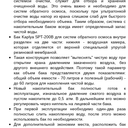
системой очистки, служит для отбора и хранения
очищенной воды. Это очень важно и необходимо для
систем обратного осмоса, поскольку при ультратонкой
очистке воды напор из крана слишком слаб для быстрого
отбора необходимого объема. Таким образом, система с
накопительным баком всегда имеет определенный запас
чистой воды.
Бак Kaplya SPT-200B для систем обратного осмоса внутри
разделен на две части: нижняя - воздушная камера,
которая отделяется от верхней специальной упругой
резиновой мембраной.
Такая конструкция позволяет "вытеснять" чистую воду при
открытии крана давлением закаченного воздуха, без
другого внешнего воздействия. Поэтому такой параметр
как объем бака представляется двумя показателями:
общий объем емкости - 70 литров и полезный (рабочий) -
до 60 литров для накопления чистой воды.
Новый накопительный бак полностью готов к
эксплуатации, изначальное давление сжатого воздуха в
пустом накопителе до 0,5 атм. В дальнейшем его можно
регулировать через ниппель на лицевой части бака.
При первой эксплуатации необходимо один-два раза
полностью слить накопленную воду, после этого можно
использовать бак по необходимости.
Для дополнительной экономии места, расположить бак