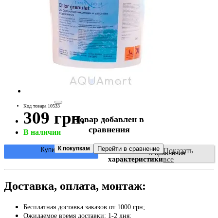
Код товара 10533
309 грн.
Товар добавлен в
сравнения
В наличии
К покупкам
Перейти в сравнение
Купить
Показать
Основные
В сравнение
характеристики
все
Доставка, оплата, монтаж:
Бесплатная доставка заказов от 1000 грн;
Ожидаемое время доставки: 1-2 дня;