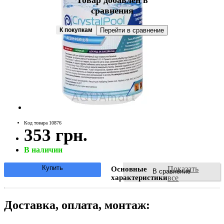
Товар добавлен в
сравнения
К покупкам
Перейти в сравнение
Код товара 10876
353 грн.
В наличии
Купить
Показать
Основные
В сравнение
характеристики
все
Доставка, оплата, монтаж: