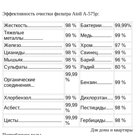
Эффективность очистки фильтра Atoll A-575p:
Жесткость.............................
98 %
Бактерии.........
99,99%
Тяжелые
99 %
Медь................
99 %
металлы................
Железо..................................
99 %
Хром................
97 %
Цианиды...............................
98 %
Свинец............
99 %
Мышьяк.................................
98 %
Барий..............
96 %
Сульфаты.............................
99 %
Радий..............
80 %
99,99
Органические
%
Бензин.............
99 %
соединения...
Хлорбензол...........................
99 %
Дихлорэтан.....
99 %
99,99
Асбест...................................
Пестициды......
98 %
%
99,99
Цисты....................................
Гербициды......
98 %
%
Для дома и квартиры
Потребление воды