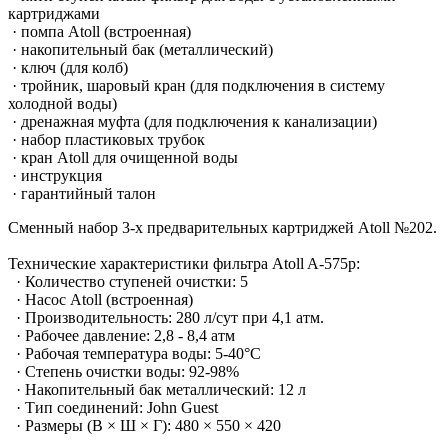
картриджами
· помпа Atoll (встроенная)
· накопительный бак (металлический)
· ключ (для колб)
· тройник, шаровый кран (для подключения в систему
холодной воды)
· дренажная муфта (для подключения к канализации)
· набор пластиковых трубок
· кран Atoll для очищенной воды
· инструкция
· гарантийный талон
Сменный набор 3-х предварительных картриджей Atoll №202.
Технические характеристики фильтра Atoll A-575p:
· Количество ступеней очистки: 5
· Насос Atoll (встроенная)
· Производительность: 280 л/сут при 4,1 атм.
· Рабочее давление: 2,8 - 8,4 атм
· Рабочая температура воды: 5-40°С
· Степень очистки воды: 92-98%
· Накопительный бак металлический: 12 л
· Тип соединений: John Guest
· Размеры (В × Ш × Г): 480 × 550 × 420