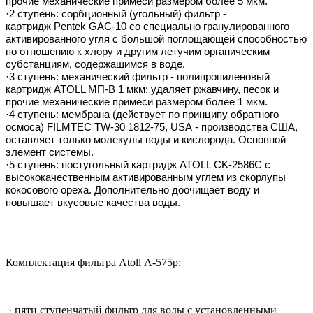
прочие механические примеси размером более 5 мкм.
·2 ступень:
сорбционный (угольный) фильтр -
картридж Pentek GAC-10 со специально гранулированного
активированного угля с большой поглощающей способностью
по отношению к хлору и другим летучим органическим
субстанциям, содержащимся в воде.
·3 ступень:
механический фильтр - полипропиленовый
картридж ATOLL MП-В 1 мкм: удаляет ржавчину, песок и
прочие механические примеси размером более 1 мкм.
·4 ступень:
мембрана (действует по принципу обратного
осмоса) FILMTEC TW-30 1812-75, USA - производства США,
оставляет только молекулы воды и кислорода. Основной
элемент системы.
·5 ступень:
постугольный картридж ATOLL CK-2586C с
высококачественным активированным углем из скорлупы
кокосового ореха. Дополнительно доочищает воду и
повышает вкусовые качества воды.
Комплектация фильтра Atoll A-575p:
· пяти ступенчатый фильтр для воды с установленными