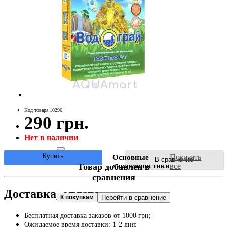
Код товара 10296
290 грн.
Нет в наличии
Купить
Показать
Основные
В сравнение
Товар добавлен в
характеристики
все
сравнения
Доставка, оплата, монтаж:
К покупкам
Перейти в сравнение
Бесплатная доставка заказов от 1000 грн;
Ожидаемое время доставки: 1-2 дня;